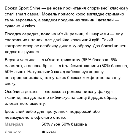
Брюки Sport Shine — це нове прочитання спортивної класики у
стилі smart casual. Модель прямого крою виглядає стримано
та універсально, а завдяки поєднанню тканин і деталей —
сучасно й свіжо.
Посадка середня, пояс на м’якій резинці зі шнурками — як у
спортивних штанах, але далі йде класичний крій. Такий
контраст створює особливу динаміку образу. Два бокові кишені
додають зручності.
Верхня частина — з м’якого трикотажу (95% бавовна, 5%
еластан), а основа брюк — з італійської тканини (50% бавовна,
50% льон). Натуральний склад забезпечує хорошу
повітропроникність, тож у таких брюках комфортно навіть у
спеку.
Особлива деталь — люрексова рожева нитка у фактурі
тканини, яка делікатно виблискує на сонці й додає образу
елегантного акценту.
Ідеальний вибір для прогулянок, подорожей або
невимушеного офісного стилю.
Матеріал
50% льон 50% бавовна
Для кого
Жінкам