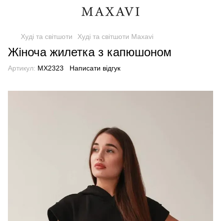
Худі та світшоти
Худі та світшоти Maxavi
Жіноча жилетка з капюшоном
Артикул:
MX2323
Написати відгук