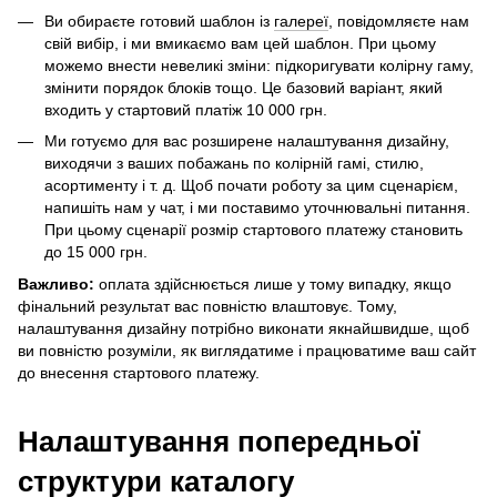
Ви обираєте готовий шаблон із
галереї
, повідомляєте нам
свій вибір, і ми вмикаємо вам цей шаблон. При цьому
можемо внести невеликі зміни: підкоригувати колірну гаму,
змінити порядок блоків тощо. Це базовий варіант, який
входить у стартовий платіж 10 000 грн.
Ми готуємо для вас розширене налаштування дизайну,
виходячи з ваших побажань по колірній гамі, стилю,
асортименту і т. д. Щоб почати роботу за цим сценарієм,
напишіть нам у чат, і ми поставимо уточнювальні питання.
При цьому сценарії розмір стартового платежу становить
до 15 000 грн.
Важливо:
оплата здійснюється лише у тому випадку, якщо
фінальний результат вас повністю влаштовує. Тому,
налаштування дизайну потрібно виконати якнайшвидше, щоб
ви повністю розуміли, як виглядатиме і працюватиме ваш сайт
до внесення стартового платежу.
Налаштування попередньої
структури каталогу